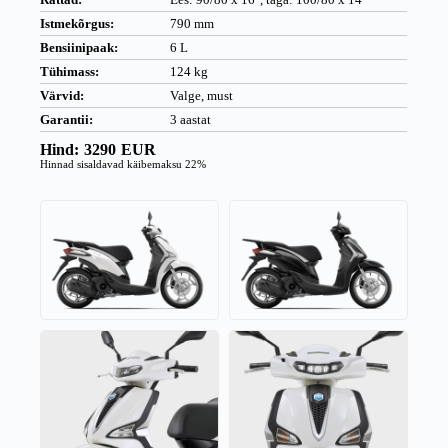
Istmekõrgus:
790 mm
Bensiinipaak:
6 L
Tühimass:
124 kg
Värvid:
Valge, must
Garantii:
3 aastat
Hind:
3290
EUR
Hinnad sisaldavad käibemaksu 22%