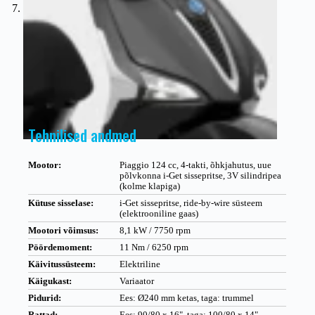
Tehnilised andmed
Mootor:
Piaggio 124 cc, 4-takti, õhkjahutus, uue
põlvkonna i-Get sissepritse, 3V silindripea
(kolme klapiga)
Kütuse sisselase:
i-Get sissepritse, ride-by-wire süsteem
(elektrooniline gaas)
Mootori võimsus:
8,1 kW / 7750 rpm
Pöördemoment:
11 Nm / 6250 rpm
Käivitussüsteem:
Elektriline
Käigukast:
Variaator
Pidurid:
Ees: Ø240 mm ketas, taga: trummel
Rattad:
Ees: 90/80 x 16", taga: 100/80 x 14"