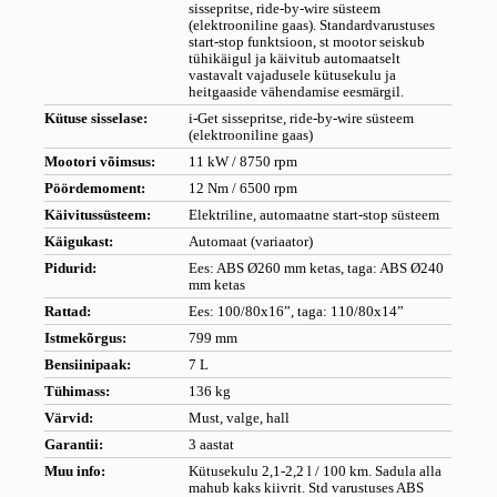
sissepritse, ride-by-wire süsteem
(elektrooniline gaas). Standardvarustuses
start-stop funktsioon, st mootor seiskub
tühikäigul ja käivitub automaatselt
vastavalt vajadusele kütusekulu ja
heitgaaside vähendamise eesmärgil.
Kütuse sisselase:
i-Get sissepritse, ride-by-wire süsteem
(elektrooniline gaas)
Mootori võimsus:
11 kW / 8750 rpm
Pöördemoment:
12 Nm / 6500 rpm
Käivitussüsteem:
Elektriline, automaatne start-stop süsteem
Käigukast:
Automaat (variaator)
Pidurid:
Ees: ABS Ø260 mm ketas, taga: ABS Ø240
mm ketas
Rattad:
Ees: 100/80x16”, taga: 110/80x14”
Istmekõrgus:
799 mm
Bensiinipaak:
7 L
Tühimass:
136 kg
Värvid:
Must, valge, hall
Garantii:
3 aastat
Muu info:
Kütusekulu 2,1-2,2 l / 100 km. Sadula alla
mahub kaks kiivrit. Std varustuses ABS